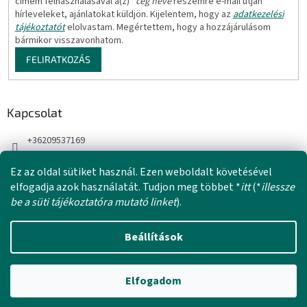
címem felhasználásával a(z)
*cég neve
részemre e-mail útján
hírleveleket, ajánlatokat küldjön. Kijelentem, hogy az
adatkezelési
tájékoztatót
elolvastam. Megértettem, hogy a hozzájárulásom
bármikor visszavonhatom.
FELIRATKOZÁS
Kapcsolat
+36209537169
Ez az oldal sütiket használ. Ezen weboldalt követésével
elfogadja azok használatát. Tudjon meg többet *
itt
(*
illessze
be a süti tájékoztatóra mutató linket
).
Beállítások
Shoptet készítette
Elfogadom
Copyright 2026
Behina
. Minden jog fenntartva.