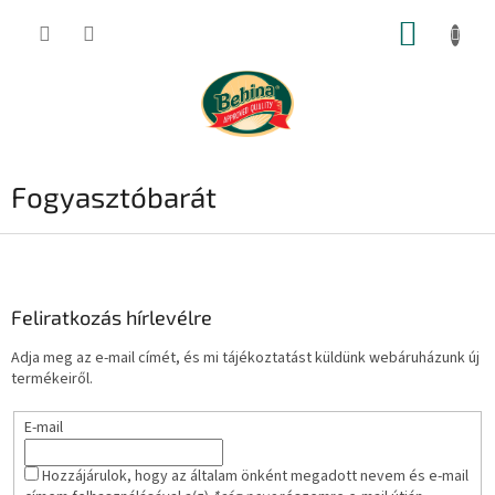
Ugrás
KOSÁR
a
fő
tartalomhoz
Fogyasztóbarát
L
á
b
l
Feliratkozás hírlevélre
é
Adja meg az e-mail címét, és mi tájékoztatást küldünk webáruházunk új
c
termékeiről.
E-mail
Hozzájárulok, hogy az általam önként megadott nevem és e-mail