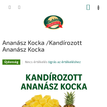
Ugrás
KOSÁR
a
fő
tartalomhoz
Ananász Kocka /Kandírozott
Ananász Kocka
A
Nincs értékelés
Ugrás az értékeléshez
Újdonság
termék
átlagos
értékelése
5-
ből
0,0
csillag.