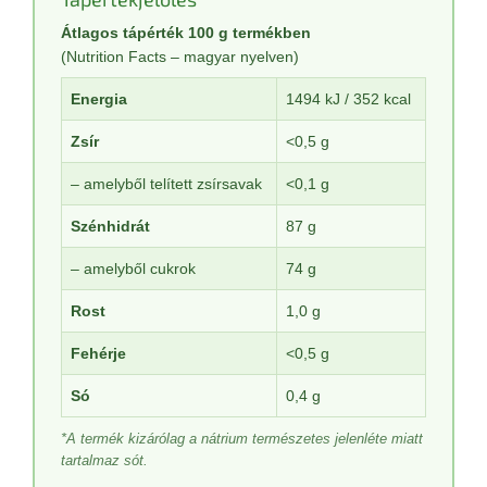
Átlagos tápérték 100 g termékben
(Nutrition Facts – magyar nyelven)
Energia
1494 kJ / 352 kcal
Zsír
<0,5 g
– amelyből telített zsírsavak
<0,1 g
Szénhidrát
87 g
– amelyből cukrok
74 g
Rost
1,0 g
Fehérje
<0,5 g
Só
0,4 g
*A termék kizárólag a nátrium természetes jelenléte miatt
tartalmaz sót.