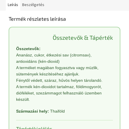
Leírás
Beszélgetés
Termék részletes leírása
Összetevők & Tápérték
Összetevők:
Ananász, cukor, étkezési sav (citromsav),
antioxidáns (kén-dioxid)
A terméket magában fogyasztva vagy müzlik,
sütemények készítéséhez ajánljuk.
Fénytől védett, száraz, hűvös helyen tárolandó.
A termék kén-dioxidot tartalmaz, földimogyorót,
dióféléket, szezámmagot felhasználó üzemben
készült.
Származási hely:
Thaiföld
Tápértékjelölés