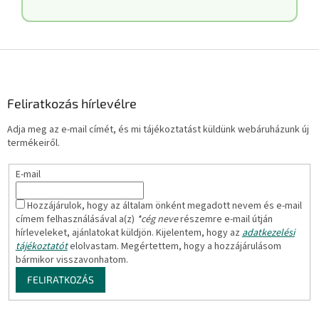
L
á
b
l
Feliratkozás hírlevélre
é
Adja meg az e-mail címét, és mi tájékoztatást küldünk webáruházunk új
c
termékeiről.
E-mail
Hozzájárulok, hogy az általam önként megadott nevem és e-mail
címem felhasználásával a(z)
*cég neve
részemre e-mail útján
hírleveleket, ajánlatokat küldjön. Kijelentem, hogy az
adatkezelési
tájékoztatót
elolvastam. Megértettem, hogy a hozzájárulásom
bármikor visszavonhatom.
FELIRATKOZÁS