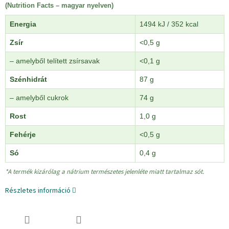
(Nutrition Facts – magyar nyelven)
Energia
1494 kJ / 352 kcal
Zsír
<0,5 g
– amelyből telített zsírsavak
<0,1 g
Szénhidrát
87 g
– amelyből cukrok
74 g
Rost
1,0 g
Fehérje
<0,5 g
Só
0,4 g
*A termék kizárólag a nátrium természetes jelenléte miatt tartalmaz sót.
Részletes információ