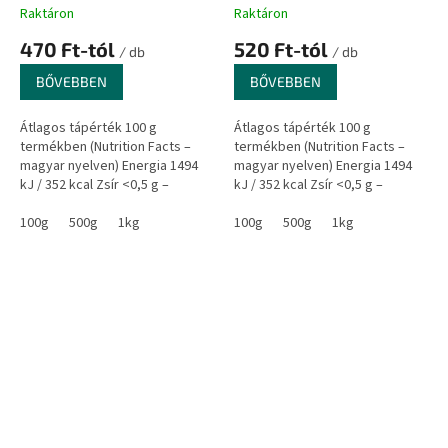
Raktáron
Raktáron
470 Ft-tól
520 Ft-tól
/ db
/ db
BŐVEBBEN
BŐVEBBEN
Átlagos tápérték 100 g
Átlagos tápérték 100 g
termékben (Nutrition Facts –
termékben (Nutrition Facts –
magyar nyelven) Energia 1494
magyar nyelven) Energia 1494
kJ / 352 kcal Zsír <0,5 g –
kJ / 352 kcal Zsír <0,5 g –
amelyből telített zsírsavak <0,1
amelyből telített zsírsavak <0,1
g...
100g
500g
1kg
g...
100g
500g
1kg