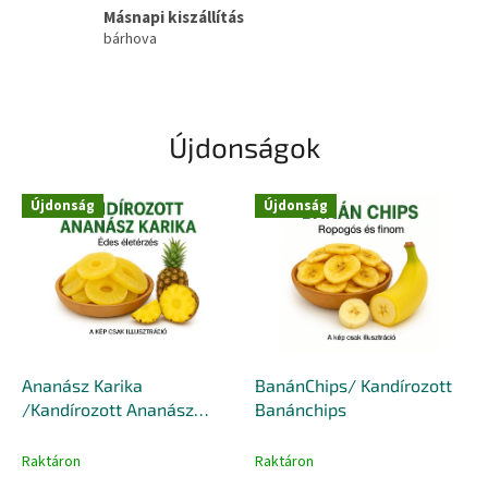
I
Másnapi kiszállítás
bárhova
N
A
&
B
Újdonságok
E
H
Újdonság
Újdonság
I
N
A
K
F
T
Ananász Karika
BanánChips/ Kandírozott
/Kandírozott Ananász
Banánchips
Karika
Raktáron
Raktáron