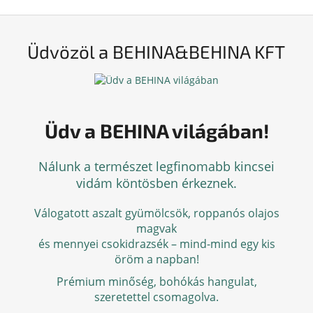
Üdvözöl a BEHINA&BEHINA KFT
Üdv a BEHINA világában!
Nálunk a természet legfinomabb kincsei
vidám köntösben érkeznek.
Válogatott aszalt gyümölcsök, roppanós olajos
magvak
és mennyei csokidrazsék – mind-mind egy kis
öröm a napban!
Prémium minőség, bohókás hangulat,
szeretettel csomagolva.