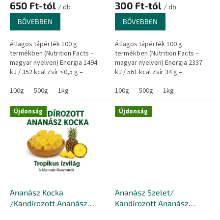
650 Ft-tól
300 Ft-tól
/ db
/ db
BŐVEBBEN
BŐVEBBEN
Átlagos tápérték 100 g
Átlagos tápérték 100 g
termékben (Nutrition Facts –
termékben (Nutrition Facts –
magyar nyelven) Energia 1494
magyar nyelven) Energia 2337
kJ / 352 kcal Zsír <0,5 g –
kJ / 561 kcal Zsír 34 g –
amelyből telített zsírsavak <0,1
amelyből telített zsírsavak 29 g
g...
100g
500g
1kg
Szénhidrát...
100g
500g
1kg
Újdonság
Újdonság
Ananász Kocka
Ananász Szelet/
/Kandírozott Ananász
Kandírozott Ananász
Kocka
Szelet