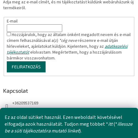
Adja meg az e-mail címét, és mi tájékoztatást küldünk webáruházunk új
c
termékeiről.
E-mail
Hozzájárulok, hogy az általam önként megadott nevem és e-mail
címem felhasználásával a(z)
*cég neve
részemre e-mail útján
hírleveleket, ajánlatokat küldjön. Kijelentem, hogy az
adatkezelési
tájékoztatót
elolvastam. Megértettem, hogy a hozzájárulásom
bármikor visszavonhatom.
FELIRATKOZÁS
Kapcsolat
+36209537169
Ez az oldal sütiket használ. Ezen weboldalt követésével
elfogadja azok használatát. Tudjon meg többet *
itt
(*
illessze
be a süti tájékoztatóra mutató linket
).