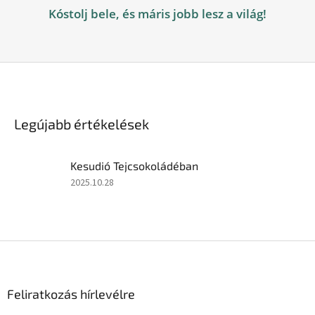
Kóstolj bele, és máris jobb lesz a világ!
Legújabb értékelések
Kesudió Tejcsokoládéban
A
2025.10.28
termék
értékelése
5-
ből
L
5
á
csillag.
b
l
Feliratkozás hírlevélre
é