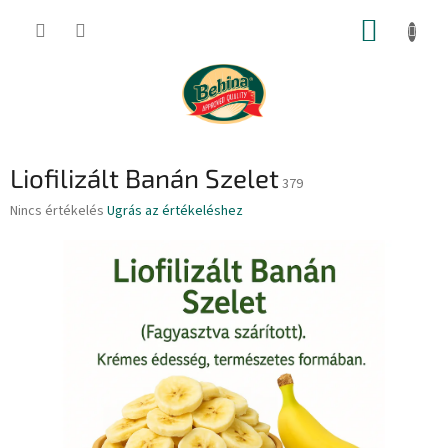
Ugrás
KOSÁR
a
fő
tartalomhoz
Liofilizált Banán Szelet
379
A
Nincs értékelés
Ugrás az értékeléshez
termék
átlagos
értékelése
5-
ből
0,0
csillag.