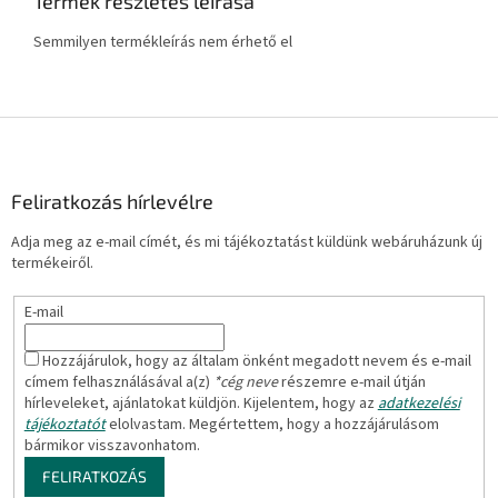
Termék részletes leírása
Semmilyen termékleírás nem érhető el
L
á
b
l
Feliratkozás hírlevélre
é
Adja meg az e-mail címét, és mi tájékoztatást küldünk webáruházunk új
c
termékeiről.
E-mail
Hozzájárulok, hogy az általam önként megadott nevem és e-mail
címem felhasználásával a(z)
*cég neve
részemre e-mail útján
hírleveleket, ajánlatokat küldjön. Kijelentem, hogy az
adatkezelési
tájékoztatót
elolvastam. Megértettem, hogy a hozzájárulásom
bármikor visszavonhatom.
FELIRATKOZÁS