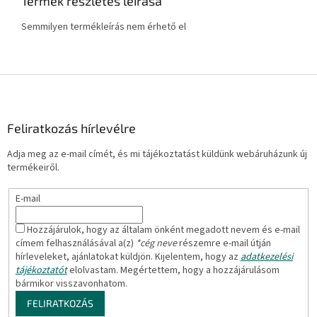
Termék részletes leírása
Semmilyen termékleírás nem érhető el
L
á
b
l
Feliratkozás hírlevélre
é
Adja meg az e-mail címét, és mi tájékoztatást küldünk webáruházunk új
c
termékeiről.
E-mail
Hozzájárulok, hogy az általam önként megadott nevem és e-mail
címem felhasználásával a(z)
*cég neve
részemre e-mail útján
hírleveleket, ajánlatokat küldjön. Kijelentem, hogy az
adatkezelési
tájékoztatót
elolvastam. Megértettem, hogy a hozzájárulásom
bármikor visszavonhatom.
FELIRATKOZÁS