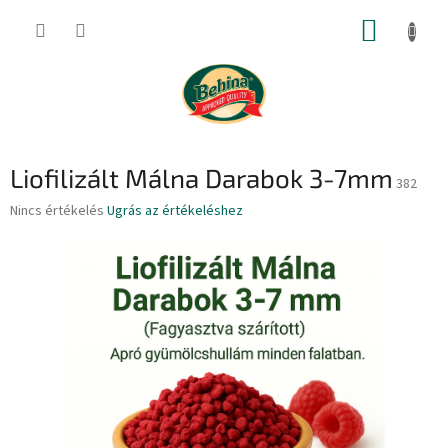
Ugrás
KOSÁR
a
fő
tartalomhoz
Liofilizált Málna Darabok 3-7mm
382
A
Nincs értékelés
Ugrás az értékeléshez
termék
átlagos
értékelése
5-
ből
0,0
csillag.