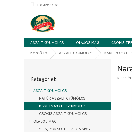
Ugrás
+36209537169
a
fő
tartalomhoz
ASZALT GYÜMÖLCS
OLAJOS MAG
CSOKIS TE
Kezdőlap
ASZALT GYÜMÖLCS
KANDÍROZOTT
O
Nara
l
Kategóriák
d
A
Nincs é
Kategóriák
átugrása
a
termék
l
átlagos
ASZALT GYÜMÖLCS
s
értékel
NATÚR ASZALT GYÜMÖLCS
5-
ó
ből
KANDÍROZOTT GYÜMÖLCS
p
0,0
a
CSOKIS ASZALT GYÜMÖLCS
csillag.
n
OLAJOS MAG
e
SÓS, PÖRKÖLT OLAJOS MAG