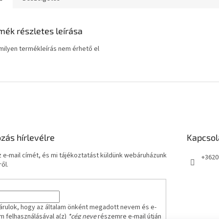
mék részletes leírása
ilyen termékleírás nem érhető el
ozás hírlevélre
Kapcsol
 e-mail címét, és mi tájékoztatást küldünk webáruházunk
+3620
ől.
árulok, hogy az általam önként megadott nevem és e-
m felhasználásával a(z)
*cég neve
részemre e-mail útján