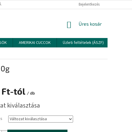
TÁJÉKOZTATÓ
Bejelentkezés
KOSÁR
Üres kosár
CSÖK
AMERIKAI CUCCOK
Üzleti feltételek (ÁSZF)
Elérhető
00g
 Ft
-tól
/ db
:
at kiválasztása
és