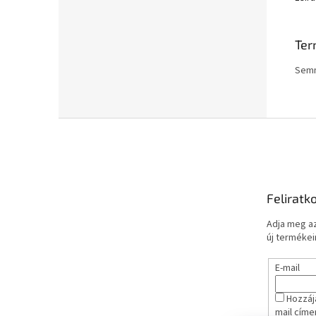
Ter
Semm
L
á
b
l
é
Feliratk
c
Adja meg az
új termékeir
E-mail
Hozzáj
mail címe