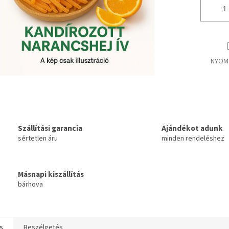
NYOM
Szállítási garancia
Ajándékot adunk
sértetlen áru
minden rendeléshez
Másnapi kiszállítás
bárhova
s
Beszélgetés