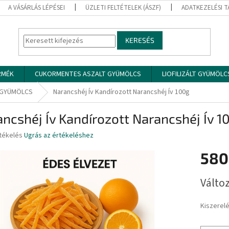
A VÁSÁRLÁS LÉPÉSEI
ÜZLETI FELTÉTELEK (ÁSZF)
ADATKEZELÉSI 
KERESÉS
RMÉK
CUKORMENTES ASZALT GYÜMÖLCS
LIOFILIZÁLT GYÜMÖL
 GYÜMÖLCS
Narancshéj Ív Kandírozott Narancshéj Ív 100g
ncshéj Ív Kandírozott Narancshéj Ív 1
rtékelés
Ugrás az értékeléshez
580
ése
Egységár
Változ
Kiszerel