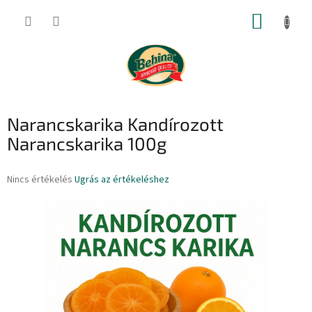
Ugrás
KOSÁR
a
fő
tartalomhoz
Narancskarika Kandírozott
Narancskarika 100g
A
Nincs értékelés
Ugrás az értékeléshez
termék
átlagos
értékelése
5-
ből
0,0
csillag.