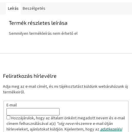
Leírás
Beszélgetés
Termék részletes leírása
Semmilyen termékleírás nem érhető el
L
á
b
l
Feliratkozás hírlevélre
é
Adja meg az e-mail címét, és mi tájékoztatást küldünk webáruházunk új
c
termékeiről.
E-mail
Hozzájárulok, hogy az általam önként megadott nevem és e-mail
címem felhasználásával a(z)
*cég neve
részemre e-mail útján
hírleveleket, ajánlatokat küldjön. Kijelentem, hogy az
adatkezelési