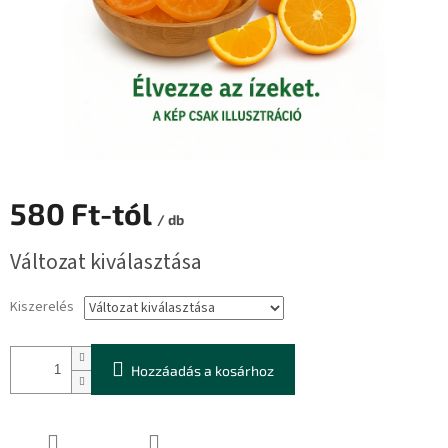
580 Ft
-tól
/ db
Egységár:
Változat kiválasztása
Kiszerelés
Hozzáadás a kosárhoz