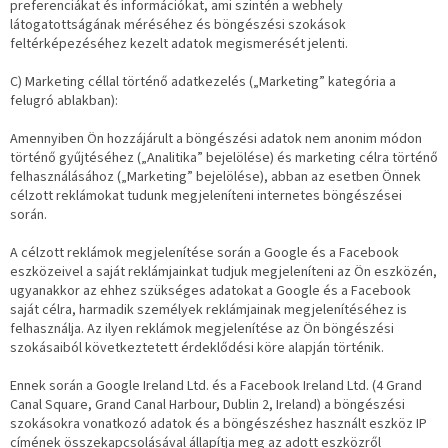
preferenciákat és információkat, ami szintén a webhely
látogatottságának méréséhez és böngészési szokások
feltérképezéséhez kezelt adatok megismerését jelenti.
C) Marketing céllal történő adatkezelés („Marketing” kategória a
felugró ablakban):
Amennyiben Ön hozzájárult a böngészési adatok nem anonim módon
történő gyűjtéséhez („Analitika” bejelölése) és marketing célra történő
felhasználásához („Marketing” bejelölése), abban az esetben Önnek
célzott reklámokat tudunk megjeleníteni internetes böngészései
során.
A célzott reklámok megjelenítése során a Google és a Facebook
eszközeivel a saját reklámjainkat tudjuk megjeleníteni az Ön eszközén,
ugyanakkor az ehhez szükséges adatokat a Google és a Facebook
saját célra, harmadik személyek reklámjainak megjelenítéséhez is
felhasználja. Az ilyen reklámok megjelenítése az Ön böngészési
szokásaiból következtetett érdeklődési köre alapján történik.
Ennek során a Google Ireland Ltd. és a Facebook Ireland Ltd. (4 Grand
Canal Square, Grand Canal Harbour, Dublin 2, Ireland) a böngészési
szokásokra vonatkozó adatok és a böngészéshez használt eszköz IP
címének összekapcsolásával állapítja meg az adott eszközről