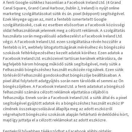
A fenti Google-sütikhez hasonlóan a Facebook Ireland Ltd. (4 Grand
Canal Square, Grand Canal Harbour, Dublin 2, Ireland) is nyújt online
marketing szolgáltatásokat sütik és ún. pixel (képpont) segítségével.
Ezek lényege ugyan az, mint a fentebb ismertetett Google
szolgáltatásoké, csak ez esetben elsősorban a Facebook közösségi
oldal felhasználóinak jelennek meg a célzott reklámok. A szolgáltatás
használata során megvalósuló adatkezelést a Facebook Ireland Ltd.
végzi. A Facebook Ireland Ltd. ezen szolgáltatása révén hozzáfér a
fentebb is írt, webhely látogatottságának méréséhez és böngészési
szokások feltérképezéséhez kezelt adatok köréhez. Ezen adatok a
Facebook Ireland Ltd. eszközeivel tartósan kerülnek eltárolásra, de
legfeljebb három hónapig működő sütik segítségével, mely sütik a
Felhasználó böngészéshez használt eszközén rögzülnek. Ezen sütik
törléséről Felhasználó gondoskodhat böngészője beállításaiban. A
pixel által folytatott adatgyűjtés során nem tárolódik el semmi az Ön
böngészőjében. A Facebook Ireland Ltd. a fenti adatokat a böngésző
felhasználó számára célzott reklámok eljuttatása céljából is
felhasználja. Ennek során a Facebook Ireland Ltd. a sütik által és a pixel
segítségével gyűjtött adatok és a böngészéshez használt eszköz IP
címének összekapcsolásával állapítja meg az adott eszközről
végrehajtott böngészési szokások alapján feltárható érdeklődési kört,
majd így juttatja el a célzott reklámokat az adott eszközre.
Fentiekről bővebben tájékozódhat a Facebook alábbi oldalán: