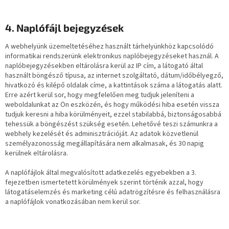
4. Naplófájl bejegyzések
A webhelyünk üzemeltetéséhez használt tárhelyünkhöz kapcsolódó
informatikai rendszerünk elektronikus naplóbejegyzéseket használ. A
naplóbejegyzésekben eltárolásra kerül az IP cím, a látogató által
használt böngésző típusa, az internet szolgáltató, dátum/időbélyegző,
hivatkozó és kilépő oldalak címe, a kattintások száma a látogatás alatt.
Erre azért kerül sor, hogy megfelelően meg tudjuk jeleníteni a
weboldalunkat az Ön eszközén, és hogy működési hiba esetén vissza
tudjuk keresni a hiba körülményeit, ezzel stabilabbá, biztonságosabbá
tehessük a böngészést szükség esetén. Lehetővé teszi számunkra a
webhely kezelését és adminisztrációját. Az adatok közvetlenül
személyazonosság megállapítására nem alkalmasak, és 30 napig
kerülnek eltárolásra.
A naplófájlok által megvalósított adatkezelés egyebekben a 3.
fejezetben ismertetett körülmények szerint történik azzal, hogy
látogatáselemzés és marketing célú adatrögzítésre és felhasználásra
a naplófájlok vonatkozásában nem kerül sor.