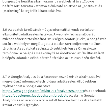
böngészője beállításaiban, valamint a webhely alján a „Cookie
beállítások” feliratra kattintva előhívható ablakban az „Analitika” és
„Marketing” kategóriák kikapcsolásával.
3.6. Az adatok tárolásának módja: informatikai rendszerünkben
elkülönített adatkezelési listákon. A webhely felhasználóbarát
működésének biztosításához szükséges adatok (IP-cím, a böngészés
során a webhelyen meglátogatott oldalak sorrendje) nem kerülnek
tárolásra. Az adatokat szolgáltató sütik helyileg az Ön eszközén
tárolódnak. A belépés megkönnyítése érdekében az Ön által eltárolt
belépési adatok e célból történő tárolása az Ön eszközén történik.
3.7. A Google Analytics és a Facebook eszközeinek alkalmazásával
megvalósuló információtechnológiai adatkezelésről bővebben
tájékozódhat a Google Analytics
https://www.google.com/intl/hu_ALL/analytics/support
és a Facebook
https://developers.facebook.com/products
oldalán. A Google
Analytics és a Facebook által ajánlott funkciók közül csak a fentebb
írtakat vesszük igénybe.