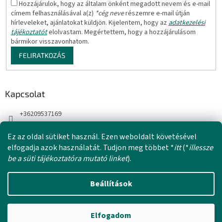
Hozzájárulok, hogy az általam önként megadott nevem és e-mail
címem felhasználásával a(z)
*cég neve
részemre e-mail útján
hírleveleket, ajánlatokat küldjön. Kijelentem, hogy az
adatkezelési
tájékoztatót
elolvastam. Megértettem, hogy a hozzájárulásom
bármikor visszavonhatom.
FELIRATKOZÁS
Kapcsolat
+36209537169
Ez az oldal sütiket használ. Ezen weboldalt követésével
elfogadja azok használatát. Tudjon meg többet *
itt
(*
illessze
be a süti tájékoztatóra mutató linket
).
Beállítások
Shoptet készítette
Elfogadom
Copyright 2026
Behina
. Minden jog fenntartva.