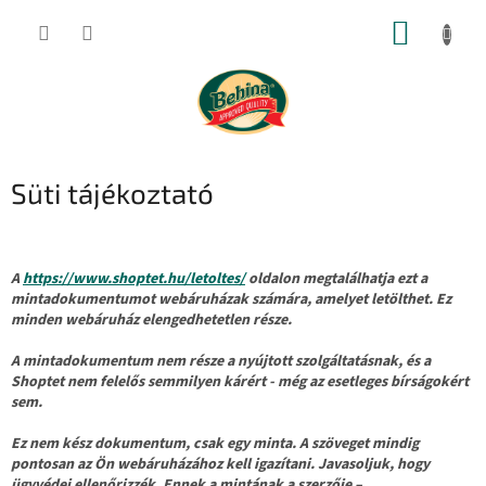
Ugrás
KOSÁR
a
fő
tartalomhoz
Süti tájékoztató
A
https://www.shoptet.hu/letoltes/
oldalon megtalálhatja ezt a
mintadokumentumot webáruházak számára, amelyet letölthet. Ez
minden webáruház elengedhetetlen része.
A mintadokumentum nem része a nyújtott szolgáltatásnak, és a
Shoptet nem felelős semmilyen kárért - még az esetleges bírságokért
sem.
Ez nem kész dokumentum, csak egy minta. A szöveget mindig
pontosan az Ön webáruházához kell igazítani. Javasoljuk, hogy
ügyvédei ellenőrizzék. Ennek a mintának a szerzője –