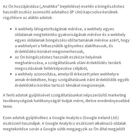
Az Ön hozzájárulása („Analitika” bejelölése) esetén a böngészéshez
használt eszköz azonosító adataihoz (IP cím) kapcsolva kerülnek
rögzítésre az alábbi adatok.
A webhely látogatottságának mérése, a webhely egyes
oldalainak megtekintési gyakoriságának mérése és a webhely
egyes oldalainak böngészési időtartamának mérése azért, hogy
a webhelyet a felhasználók igényeihez alakíthassuk, és
érdeklődési körüket megismerhessük,
az Ön böngészéshez használt eszköze helyének
meghatározása, a szolgáltatásunk utáni érdeklődés területi
megoszlásának feltérképezése céljából,
a webhely azonosítása, amelyről érkezett jelen webhelyre
annak érdekében, hogy szolgáltatásunk iránt érdeklődők egyéb
érdeklődési körébe tartozó témákat megismerjük.
A fenti adatok gyűjtésével szolgáltatásunkat népszerűsítő marketing
tevékenységünk hatékonyságát tudjuk mérni, illetve eredményesebbé
tenni.
Ezen adatok gyűjtéséhez a Google Analytics (Google Ireland Ltd.)
eszközeit használjuk. A Google Analytics eszközeit alkalmazó oldalak
megtekintése során a Google sütik megjegyzik az Ön által megjelölt