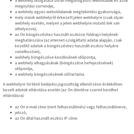
a webhely látogatása során meglátogatott weboldalak és azok
megnyitási sorrendje,
a webhely egyes weboldalainak megtekintési gyakorisága,
mely másik webhelyről érkezett jelen webhelyre (csak olyan
webhely esetén, melyen a jelen webhelyre mutató link van
elhelyezve),
az Ön böngészéshez használt eszköze földrajzi helyének
meghatározása (az internet-szolgáltató adatai alapján, csak
közelítő adatok a böngészéshez használt eszköz helyére
vonatkozóan),
webhely böngészése kezdésének időpontja,
a webhely elhagyásának (böngészése befejezésének)
időpontja,
a webhely böngészésének időtartama.
A webhelyre történő belépési jogosultság ellenőrzése érdekében
kezelt adatok eltárolása esetén (az Ön döntése szerint kerülhet
eltárolásra):
az Ön e-mail címe (mint felhasználónév) vagy felhasználóneve,
jelszó,
az Ön által használt eszköz IP címe.