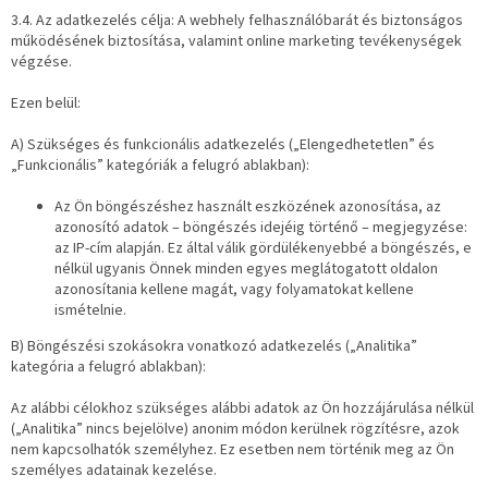
3.4. Az adatkezelés célja: A webhely felhasználóbarát és biztonságos
működésének biztosítása, valamint online marketing tevékenységek
végzése.
Ezen belül:
A) Szükséges és funkcionális adatkezelés („Elengedhetetlen” és
„Funkcionális” kategóriák a felugró ablakban):
Az Ön böngészéshez használt eszközének azonosítása, az
azonosító adatok – böngészés idejéig történő – megjegyzése:
az IP-cím alapján. Ez által válik gördülékenyebbé a böngészés, e
nélkül ugyanis Önnek minden egyes meglátogatott oldalon
azonosítania kellene magát, vagy folyamatokat kellene
ismételnie.
B) Böngészési szokásokra vonatkozó adatkezelés („Analitika”
kategória a felugró ablakban):
Az alábbi célokhoz szükséges alábbi adatok az Ön hozzájárulása nélkül
(„Analitika” nincs bejelölve) anonim módon kerülnek rögzítésre, azok
nem kapcsolhatók személyhez. Ez esetben nem történik meg az Ön
személyes adatainak kezelése.