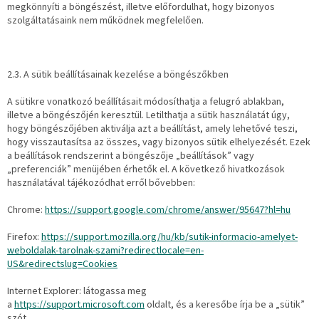
megkönnyíti a böngészést, illetve előfordulhat, hogy bizonyos
szolgáltatásaink nem működnek megfelelően.
2.3. A sütik beállításainak kezelése a böngészőkben
A sütikre vonatkozó beállításait módosíthatja a felugró ablakban,
illetve a böngészőjén keresztül. Letilthatja a sütik használatát úgy,
hogy böngészőjében aktiválja azt a beállítást, amely lehetővé teszi,
hogy visszautasítsa az összes, vagy bizonyos sütik elhelyezését. Ezek
a beállítások rendszerint a böngészője „beállítások” vagy
„preferenciák” menüjében érhetők el. A következő hivatkozások
használatával tájékozódhat erről bővebben:
Chrome:
https://support.google.com/chrome/answer/95647?hl=hu
Firefox:
https://support.mozilla.org/hu/kb/sutik-informacio-amelyet-
weboldalak-tarolnak-szami?redirectlocale=en-
US&redirectslug=Cookies
Internet Explorer: látogassa meg
a
https://support.microsoft.com
oldalt, és a keresőbe írja be a „sütik”
szót.