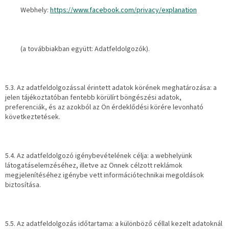
Webhely:
https://www.facebook.com/privacy/explanation
(a továbbiakban együtt: Adatfeldolgozók).
5.3. Az adatfeldolgozással érintett adatok körének meghatározása: a
jelen tájékoztatóban fentebb körülírt böngészési adatok,
preferenciák, és az azokból az Ön érdeklődési körére levonható
következtetések.
5.4. Az adatfeldolgozó igénybevételének célja: a webhelyünk
látogatáselemzéséhez, illetve az Önnek célzott reklámok
megjelenítéséhez igénybe vett információtechnikai megoldások
biztosítása.
5.5. Az adatfeldolgozás időtartama: a különböző céllal kezelt adatoknál