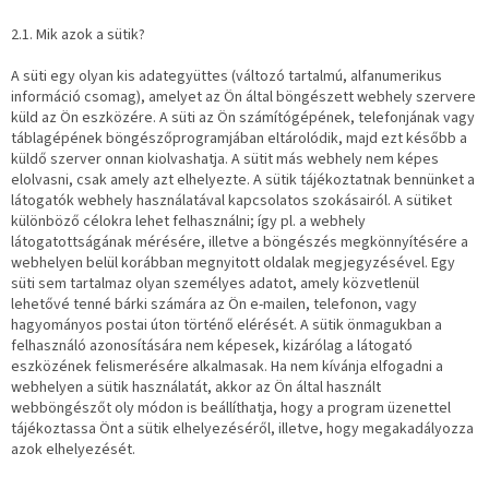
2.1. Mik azok a sütik?
A süti egy olyan kis adategyüttes (változó tartalmú, alfanumerikus
információ csomag), amelyet az Ön által böngészett webhely szervere
küld az Ön eszközére. A süti az Ön számítógépének, telefonjának vagy
táblagépének böngészőprogramjában eltárolódik, majd ezt később a
küldő szerver onnan kiolvashatja. A sütit más webhely nem képes
elolvasni, csak amely azt elhelyezte. A sütik tájékoztatnak bennünket a
látogatók webhely használatával kapcsolatos szokásairól. A sütiket
különböző célokra lehet felhasználni; így pl. a webhely
látogatottságának mérésére, illetve a böngészés megkönnyítésére a
webhelyen belül korábban megnyitott oldalak megjegyzésével. Egy
süti sem tartalmaz olyan személyes adatot, amely közvetlenül
lehetővé tenné bárki számára az Ön e-mailen, telefonon, vagy
hagyományos postai úton történő elérését. A sütik önmagukban a
felhasználó azonosítására nem képesek, kizárólag a látogató
eszközének felismerésére alkalmasak. Ha nem kívánja elfogadni a
webhelyen a sütik használatát, akkor az Ön által használt
webböngészőt oly módon is beállíthatja, hogy a program üzenettel
tájékoztassa Önt a sütik elhelyezéséről, illetve, hogy megakadályozza
azok elhelyezését.