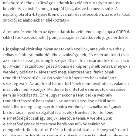
működtetéséhez szükséges adatok kezelésére. Az ilyen adatok
kezelését valósítják meg a naplófájlok, illetve bizonyos sütik. A
naplófájlokról a 4. fejezetben olvashat részletesebben, az ide tartozó
sütikről az alábbiakban tájékoztatjuk.
A fentiek értelmében az ilyen adatok kezelésének jogalapja a GDPR 6.
cikk (1) bekezdésének f) pontja alapján az Adatkezelő jogos érdeke.
E jogalappal kizárólag olyan adatokat kezelünk, amelyek a webhely
felhasználóbarát működéséhez szükségesek, és ezen adatokat csak
az ehhez szükséges ideig kezeljük. Olyan technikai adatokról van szó
(pl. IP-cím, használt böngésző típusa és képernyőfelbontás), melyek a
webhely oldalainak élvezhető megjelenítéséhez, funkcióinak
rendeltetésszerű és az Ön számára kényelmes használatához
szükségesek. Az adatokat harmadik félnek nem továbbítjuk, valamint
más célra nem kezeljük. Minderre tekintettel ezen adatok kezelése
nem jár kockázattal Önre, ugyanakkor a fenti cél - a webhely
rendeltetésszerű használata - az adatok kezelése nélkül nem
valósítható meg. Jogos érdekünk a webhely használhatóságának
biztosítása, mivel szolgáltatásaink elektronikus úton történő
elérhetőségét csak így tudjuk lehetővé tenni. A webhelyünk
elérhetőségének biztosítása hatékony működésünkhöz
elengedhetetlen feltétel. Ezért a fenti adatokat az itt meghatározott
cél elérése érdekében a jogos érdekünk alapján kezeljük, mely jogos