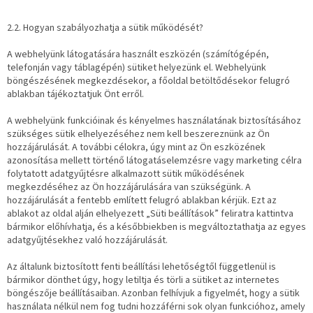
2.2. Hogyan szabályozhatja a sütik működését?
A webhelyünk látogatására használt eszközén (számítógépén,
telefonján vagy táblagépén) sütiket helyezünk el. Webhelyünk
böngészésének megkezdésekor, a főoldal betöltődésekor felugró
ablakban tájékoztatjuk Önt erről.
A webhelyünk funkcióinak és kényelmes használatának biztosításához
szükséges sütik elhelyezéséhez nem kell beszereznünk az Ön
hozzájárulását. A további célokra, úgy mint az Ön eszközének
azonosítása mellett történő látogatáselemzésre vagy marketing célra
folytatott adatgyűjtésre alkalmazott sütik működésének
megkezdéséhez az Ön hozzájárulására van szükségünk. A
hozzájárulását a fentebb említett felugró ablakban kérjük. Ezt az
ablakot az oldal alján elhelyezett „Süti beállítások” feliratra kattintva
bármikor előhívhatja, és a későbbiekben is megváltoztathatja az egyes
adatgyűjtésekhez való hozzájárulását.
Az általunk biztosított fenti beállítási lehetőségtől függetlenül is
bármikor dönthet úgy, hogy letiltja és törli a sütiket az internetes
böngészője beállításaiban. Azonban felhívjuk a figyelmét, hogy a sütik
használata nélkül nem fog tudni hozzáférni sok olyan funkcióhoz, amely