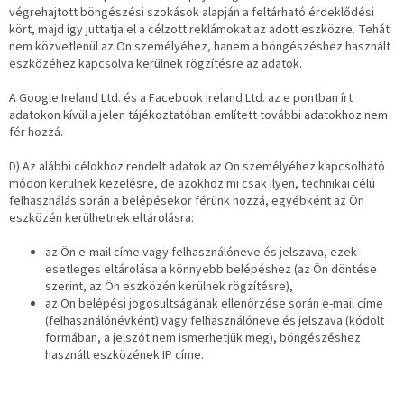
végrehajtott böngészési szokások alapján a feltárható érdeklődési
kört, majd így juttatja el a célzott reklámokat az adott eszközre. Tehát
nem közvetlenül az Ön személyéhez, hanem a böngészéshez használt
eszközéhez kapcsolva kerülnek rögzítésre az adatok.
A Google Ireland Ltd. és a Facebook Ireland Ltd. az e pontban írt
adatokon kívül a jelen tájékoztatóban említett további adatokhoz nem
fér hozzá.
D) Az alábbi célokhoz rendelt adatok az Ön személyéhez kapcsolható
módon kerülnek kezelésre, de azokhoz mi csak ilyen, technikai célú
felhasználás során a belépésekor férünk hozzá, egyébként az Ön
eszközén kerülhetnek eltárolásra:
az Ön e-mail címe vagy felhasználóneve és jelszava, ezek
esetleges eltárolása a könnyebb belépéshez (az Ön döntése
szerint, az Ön eszközén kerülnek rögzítésre),
az Ön belépési jogosultságának ellenőrzése során e-mail címe
(felhasználónévként) vagy felhasználóneve és jelszava (kódolt
formában, a jelszót nem ismerhetjük meg), böngészéshez
használt eszközének IP címe.