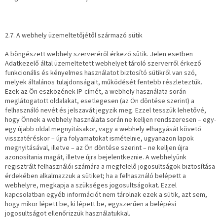
2.7. A webhely üzemeltetőjétől származó sütik
A böngészett webhely szerveréről érkező sütik. Jelen esetben
Adatkezelő által üzemeltetett webhelyet tároló szerverről érkező
funkcionális és kényelmes használatot biztosító sütikről van szó,
melyek általános tulajdonságait, működését fentebb részleteztük.
Ezek az Ön eszközének IP-címét, a webhely használata során
meglátogatott oldalakat, esetlegesen (az Ön döntése szerint) a
felhasználó nevét és jelszavát jegyzik meg. Ezzel tesszük lehetővé,
hogy Önnek a webhely használata során ne kelljen rendszeresen – egy-
egy újabb oldal megnyitásakor, vagy a webhely elhagyását követő
visszatéréskor – újra folyamatokat ismételnie, ugyanazon lapok
megnyitásával, illetve – az Ön döntése szerint – ne kelljen újra
azonosítania magát, illetve újra bejelentkeznie. A webhelyünk
regisztrált felhasználói számára a megfelelő jogosultságok biztosítása
érdekében alkalmazzuk a sütiket; ha a felhasználó belépett a
webhelyre, megkapja a szükséges jogosultságokat. Ezzel
kapcsolatban egyéb információt nem tárolnak ezek a sütik, azt sem,
hogy mikor lépett be, ki lépett be, egyszerűen a belépési
jogosultságot ellenőrizzük használatukkal.