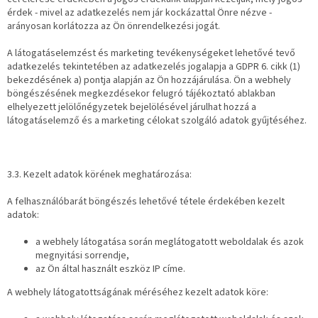
érdek - mivel az adatkezelés nem jár kockázattal Önre nézve -
arányosan korlátozza az Ön önrendelkezési jogát.
A látogatáselemzést és marketing tevékenységeket lehetővé tevő
adatkezelés tekintetében az adatkezelés jogalapja a GDPR 6. cikk (1)
bekezdésének a) pontja alapján az Ön hozzájárulása. Ön a webhely
böngészésének megkezdésekor felugró tájékoztató ablakban
elhelyezett jelölőnégyzetek bejelölésével járulhat hozzá a
látogatáselemző és a marketing célokat szolgáló adatok gyűjtéséhez.
3.3. Kezelt adatok körének meghatározása:
A felhasználóbarát böngészés lehetővé tétele érdekében kezelt
adatok:
a webhely látogatása során meglátogatott weboldalak és azok
megnyitási sorrendje,
az Ön által használt eszköz IP címe.
A webhely látogatottságának méréséhez kezelt adatok köre: