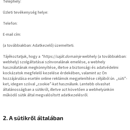
Telephely:
Üzleti tevékenység helye:
Telefon:
E-mail cím:
(a továbbiakban: Adatkezelő) üzemelteti.
Tájékoztatjuk, hogy a
*https://saját.domainje
webhely (a továbbiakban:
webhely) szolgáltatásai színvonalának emelése, a webhely
használatának megkönnyítése, illetve a biztonsági és adatvédelmi
kockázatok megfelelő kezelése érdekében, valamint az Ön
hozzájárulása esetén online reklámok megjelenítése céljából ún. „süti”-
ket, idegen szóval „cookie”-kat használunk. Lentebb olvashat
általánosságban a sütikről, illetve azt követően a webhelyünkön
működő sütik által megvalósított adatkezelésről.
2. A sütikről általában