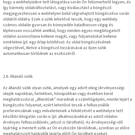
hogy a webhelyünkre tett látogatása során Ön felismerhető legyen, és
így bármely oldalváltoztatást, vagy kiválasztást a böngésző
megjegyezhessen a webhelyen belül végrehajtott böngészése során
oldalról oldalra. Ezek a sütik lehetővé teszik, hogy egy webhely
számos oldalán gyorsan és könnyedén haladhasson végig és
léphessen visszafelé anélkül, hogy minden egyes meglátogatott
oldalon azonosítania kellene magát, vagy folyamatokat kellene
ismételnie (pl. egy űrlap kitöltése). Az oldal böngészésének
végeztével, illetve a böngésző bezárásával az ilyen sütik
automatikusan törlődnek az eszközéről.
2.6. Állandó sütik
Az állandó sütik olyan sütik, amelyek egy adott ideig (érvényességi
idejük napokban, hetekben, hónapokban vagy években kerül
meghatározásra) „állandóak” maradnak a számítógépén, miután lejárt a
böngészési folyamat, ezért lehetővé teszik a felhasználók
preferenciáinak vagy műveleteinek a felidézését a webhelyre tett
későbbi látogatás során is (pl. alkalmazásukkal az adott oldalon
érvényes felhasználónév, jelszó is tárolható). Az érvényességi idő
lejártáig a mentett sütik az Ön eszközén tárolódnak, azonban az előre
meghatározott határidők lejárta előtt Ön törölheti ezeket.