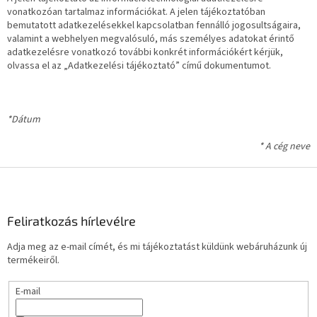
vonatkozóan tartalmaz információkat. A jelen tájékoztatóban
bemutatott adatkezelésekkel kapcsolatban fennálló jogosultságaira,
valamint a webhelyen megvalósuló, más személyes adatokat érintő
adatkezelésre vonatkozó további konkrét információkért kérjük,
olvassa el az „Adatkezelési tájékoztató” című dokumentumot.
*Dátum
* A cég neve
L
á
b
l
Feliratkozás hírlevélre
é
Adja meg az e-mail címét, és mi tájékoztatást küldünk webáruházunk új
c
termékeiről.
E-mail