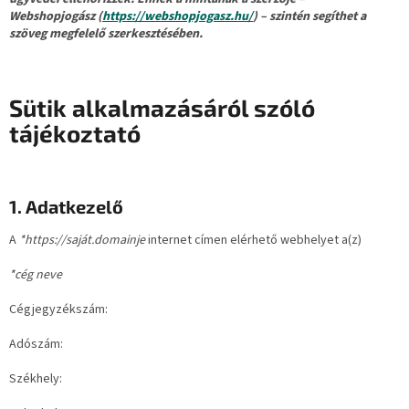
Webshopjogász (
https://webshopjogasz.hu/
) – szintén segíthet a
szöveg megfelelő szerkesztésében.
Sütik alkalmazásáról szóló
tájékoztató
1. Adatkezelő
A
*https://saját.domainje
internet címen elérhető webhelyet a(z)
*cég neve
Cégjegyzékszám:
Adószám:
Székhely: