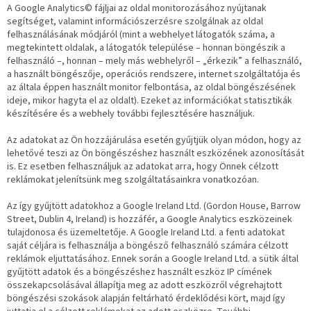
A Google Analytics© fájljai az oldal monitorozásához nyújtanak
segítséget, valamint információszerzésre szolgálnak az oldal
felhasználásának módjáról (mint a webhelyet látogatók száma, a
megtekintett oldalak, a látogatók települése – honnan böngészik a
felhasználó –, honnan – mely más webhelyről – „érkezik” a felhasználó,
a használt böngészője, operációs rendszere, internet szolgáltatója és
az általa éppen használt monitor felbontása, az oldal böngészésének
ideje, mikor hagyta el az oldalt). Ezeket az információkat statisztikák
készítésére és a webhely további fejlesztésére használjuk.
Az adatokat az Ön hozzájárulása esetén gyűjtjük olyan módon, hogy az
lehetővé teszi az Ön böngészéshez használt eszközének azonosítását
is. Ez esetben felhasználjuk az adatokat arra, hogy Önnek célzott
reklámokat jelenítsünk meg szolgáltatásainkra vonatkozóan.
Az így gyűjtött adatokhoz a Google Ireland Ltd. (Gordon House, Barrow
Street, Dublin 4, Ireland) is hozzáfér, a Google Analytics eszközeinek
tulajdonosa és üzemeltetője. A Google Ireland Ltd. a fenti adatokat
saját céljára is felhasználja a böngésző felhasználó számára célzott
reklámok eljuttatásához. Ennek során a Google Ireland Ltd. a sütik által
gyűjtött adatok és a böngészéshez használt eszköz IP címének
összekapcsolásával állapítja meg az adott eszközről végrehajtott
böngészési szokások alapján feltárható érdeklődési kört, majd így