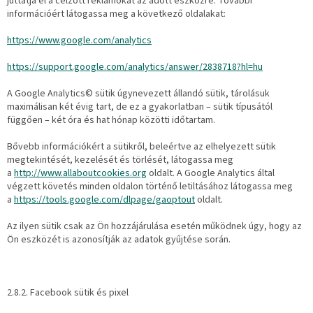
juttatja el a célzott reklámokat az adott eszközre. További
információért látogassa meg a következő oldalakat:
https://www.google.com/analytics
https://support.google.com/analytics/answer/2838718?hl=hu
A Google Analytics© sütik úgynevezett állandó sütik, tárolásuk
maximálisan két évig tart, de ez a gyakorlatban – sütik típusától
függően – két óra és hat hónap közötti időtartam.
Bővebb információkért a sütikről, beleértve az elhelyezett sütik
megtekintését, kezelését és törlését, látogassa meg
a
http://www.allaboutcookies.org
oldalt. A Google Analytics által
végzett követés minden oldalon történő letiltásához látogassa meg
a
https://tools.google.com/dlpage/gaoptout
oldalt.
Az ilyen sütik csak az Ön hozzájárulása esetén működnek úgy, hogy az
Ön eszközét is azonosítják az adatok gyűjtése során.
2.8.2. Facebook sütik és pixel