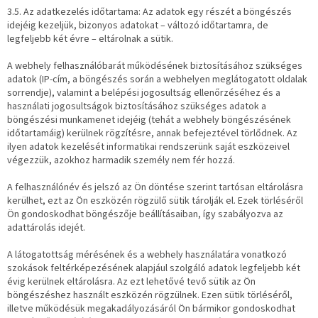
3.5. Az adatkezelés időtartama: Az adatok egy részét a böngészés
idejéig kezeljük, bizonyos adatokat – változó időtartamra, de
legfeljebb két évre – eltárolnak a sütik.
A webhely felhasználóbarát működésének biztosításához szükséges
adatok (IP-cím, a böngészés során a webhelyen meglátogatott oldalak
sorrendje), valamint a belépési jogosultság ellenőrzéséhez és a
használati jogosultságok biztosításához szükséges adatok a
böngészési munkamenet idejéig (tehát a webhely böngészésének
időtartamáig) kerülnek rögzítésre, annak befejeztével törlődnek. Az
ilyen adatok kezelését informatikai rendszerünk saját eszközeivel
végezzük, azokhoz harmadik személy nem fér hozzá.
A felhasználónév és jelszó az Ön döntése szerint tartósan eltárolásra
kerülhet, ezt az Ön eszközén rögzülő sütik tárolják el. Ezek törléséről
Ön gondoskodhat böngészője beállításaiban, így szabályozva az
adattárolás idejét.
A látogatottság mérésének és a webhely használatára vonatkozó
szokások feltérképezésének alapjául szolgáló adatok legfeljebb két
évig kerülnek eltárolásra. Az ezt lehetővé tevő sütik az Ön
böngészéshez használt eszközén rögzülnek. Ezen sütik törléséről,
illetve működésük megakadályozásáról Ön bármikor gondoskodhat